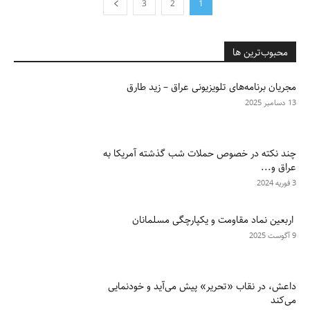
3
2
1
محبوب‌ترین ها
مجریان برنامه‌های تلویزیونی عراق – زيد طارق
13 دسامبر 2025
چند نکته در خصوص حملات شب گذشته آمریکا به
عراق و...
3 فوریه 2024
اربعین نماد مقاومت و یکپارچگی مسلمانان
9 آگوست 2025
داعش، در نقاب «تحریر» پیش می‌آید و خودنمایی
می‌کند