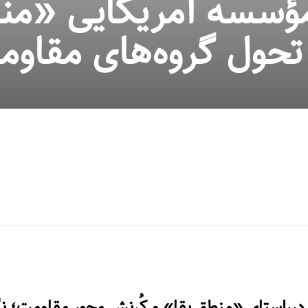
ؤسسه آمریکایی «من
 تحول گروه‌های مقاوم
درراستای «منطق بقا» و کُرنش محور مقاومت؛ ن