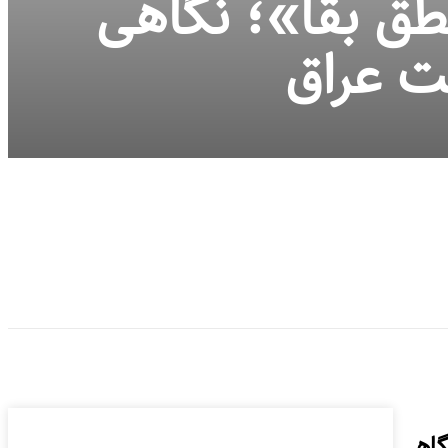
طق بقا»؛ نگاهی
ت عراق
گاهی